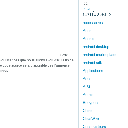
31
« jan
CATÉGORIES
accessoires
Acer
Android
android desktop
android marketplace
Cette
éjouissances que nous allons avoir d’ici la fin de
android sdk
Le code source sera disponible dés l’annonce
enger.
Applications
Asus
At&t
Autres
Bouygues
Chine
ClearWire
Constructeurs