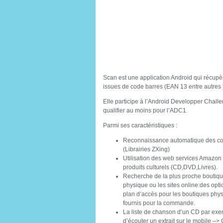
Scan est une application Android qui récupè
issues de code barres (EAN 13 entre autres 
Elle participe à l’Android Developper Challen
qualifier au moins pour l’ADC1.
Parmi ses caractéristiques :
Reconnaissance automatique des cod
(Librairies ZXing)
Utilisation des web services Amazon
produits culturels (CD,DVD,Livres).
Recherche de la plus proche boutiqu
physique ou les sites online:des opt
plan d’accès pour les boutiques physi
fournis pour la commande.
La liste de chanson d’un CD par exem
d’écouter un extrait sur le mobile –> 