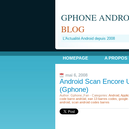
GPHONE ANDRO
BLOG
L'Actualité Android depuis 2008
HOMEPAGE
A PROPOS
mai 6, 2008
Android Scan Encore Un
(Gphone)
Author: Gphone_Fan - Categories:
Android
,
Applic
code barre android
,
ean 13 barres codes
,
google
android
,
scan android codes barres