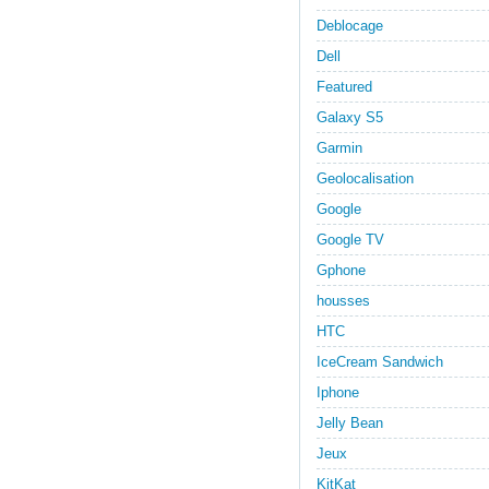
Deblocage
Dell
Featured
Galaxy S5
Garmin
Geolocalisation
Google
Google TV
Gphone
housses
HTC
IceCream Sandwich
Iphone
Jelly Bean
Jeux
KitKat