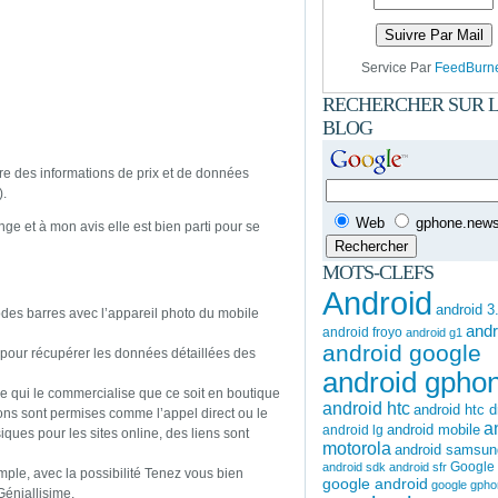
Service Par
FeedBurn
RECHERCHER SUR 
BLOG
re des informations de prix et de données
).
Web
gphone.news.
ge et à mon avis elle est bien parti pour se
MOTS-CLEFS
Android
android 3
es barres avec l’appareil photo du mobile
andr
android froyo
android g1
android google
 pour récupérer les données détaillées des
android gpho
e qui le commercialise que ce soit en boutique
android htc
android htc 
ions sont permises comme l’appel direct ou le
a
android mobile
android lg
ques pour les sites online, des liens sont
motorola
android samsun
Google
android sdk
android sfr
ple, avec la possibilité Tenez vous bien
google android
google gph
Géniallisime.