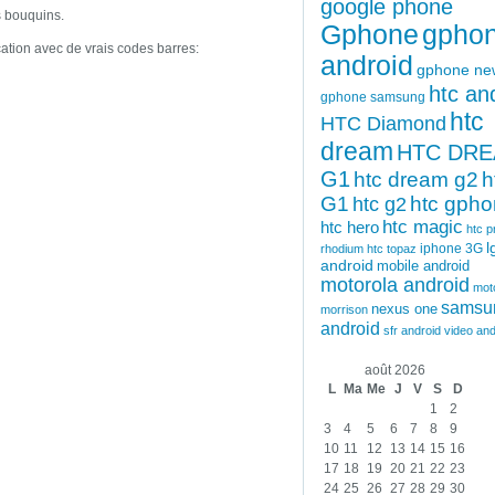
google phone
s bouquins.
Gphone
gpho
ation avec de vrais codes barres:
android
gphone ne
htc an
gphone samsung
htc
HTC Diamond
dream
HTC DR
G1
htc dream g2
h
G1
htc gph
htc g2
htc magic
htc hero
htc p
l
iphone 3G
rhodium
htc topaz
android
mobile android
motorola android
mot
samsu
nexus one
morrison
android
sfr android
video and
août 2026
L
Ma
Me
J
V
S
D
1
2
3
4
5
6
7
8
9
10
11
12
13
14
15
16
17
18
19
20
21
22
23
24
25
26
27
28
29
30