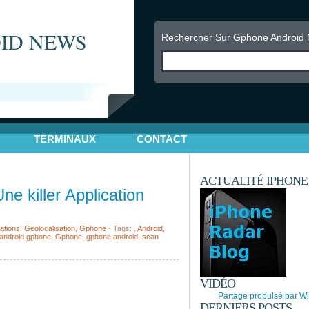
ID NEWS
Rechercher Sur Gphone Android
TERMINAUX
CONTACT
ACTUALITÉ IPHONE
e killer Application
ations
,
Geolocalisation
,
Gphone
- Tags:
,
Android
,
 android gphone
,
Gphone
,
gphone android
,
scan
VIDÉO
Partage propulsé par Wi
DERNIERS POSTS