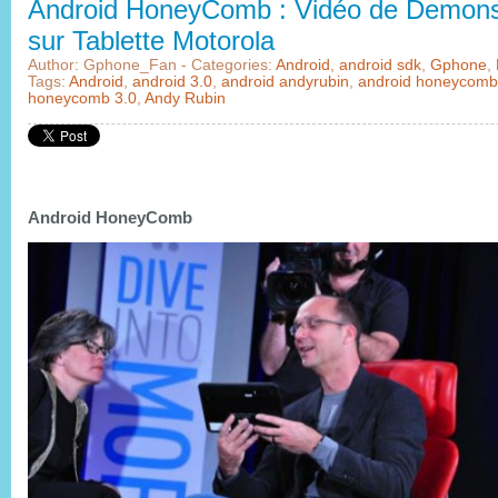
Android HoneyComb : Vidéo de Demons
sur Tablette Motorola
Author: Gphone_Fan - Categories:
Android
,
android sdk
,
Gphone
,
Tags:
Android
,
android 3.0
,
android andyrubin
,
android honeycomb
honeycomb 3.0
,
Andy Rubin
Android HoneyComb