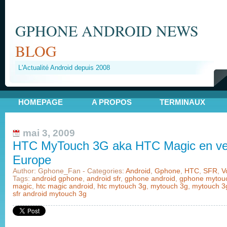
GPHONE ANDROID NEWS
BLOG
L'Actualité Android depuis 2008
HOMEPAGE
A PROPOS
TERMINAUX
mai 3, 2009
HTC MyTouch 3G aka HTC Magic en ve
Europe
Author: Gphone_Fan - Categories:
Android
,
Gphone
,
HTC
,
SFR
,
V
Tags:
android gphone
,
android sfr
,
gphone android
,
gphone mytou
magic
,
htc magic android
,
htc mytouch 3g
,
mytouch 3g
,
mytouch 3
sfr android mytouch 3g