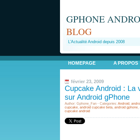
GPHONE ANDRO
BLOG
L'Actualité Android depuis 2008
HOMEPAGE
A PROPOS
février 23, 2009
Cupcake Android : La 
sur Android gPhone
Author: Gphone_Fan - Categories:
Android
,
andro
cupcake
,
android cupcake beta
,
android gphone
,
cupcake android