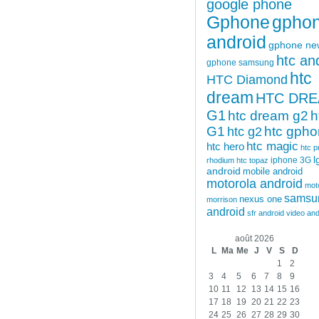
google phone
Gphone
gpho
android
gphone ne
htc an
gphone samsung
htc
HTC Diamond
dream
HTC DR
G1
htc dream g2
h
G1
htc gph
htc g2
htc magic
htc hero
htc p
l
iphone 3G
rhodium
htc topaz
android
mobile android
motorola android
mot
samsu
nexus one
morrison
android
sfr android
video and
août 2026
L
Ma
Me
J
V
S
D
1
2
3
4
5
6
7
8
9
10
11
12
13
14
15
16
17
18
19
20
21
22
23
24
25
26
27
28
29
30