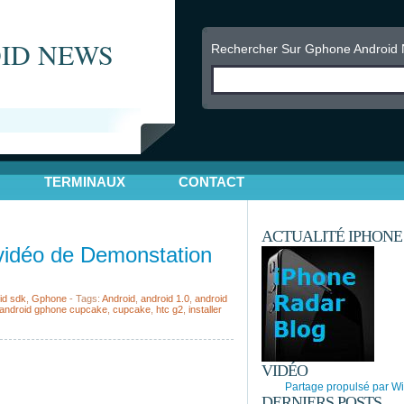
ID NEWS
Rechercher Sur Gphone Android
TERMINAUX
CONTACT
ACTUALITÉ IPHONE
vidéo de Demonstation
id sdk
,
Gphone
- Tags:
Android
,
android 1.0
,
android
android gphone cupcake
,
cupcake
,
htc g2
,
installer
VIDÉO
Partage propulsé par Wi
DERNIERS POSTS