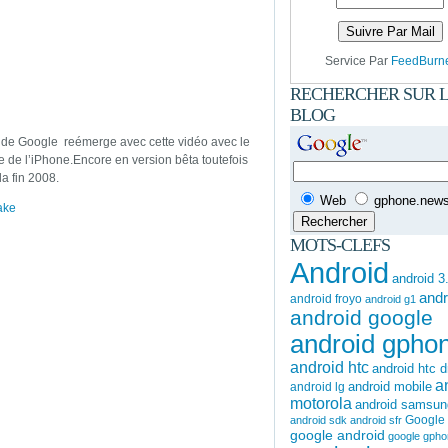
Service Par
FeedBurn
RECHERCHER SUR 
BLOG
 de Google reémerge avec cette vidéo avec le
re de l’iPhone.Encore en version bêta toutefois
la fin 2008.
Web
gphone.news.
ake
MOTS-CLEFS
Android
android 3
andr
android froyo
android g1
android google
android gpho
android htc
android htc 
a
android mobile
android lg
motorola
android samsun
Google
android sdk
android sfr
google android
google gph