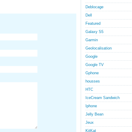
Deblocage
Dell
Featured
Galaxy S5
Garmin
Geolocalisation
Google
Google TV
Gphone
housses
HTC
IceCream Sandwich
Iphone
Jelly Bean
Jeux
KitKat