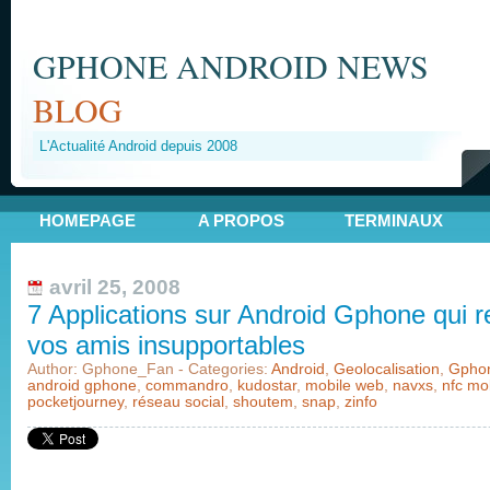
GPHONE ANDROID NEWS
BLOG
L'Actualité Android depuis 2008
HOMEPAGE
A PROPOS
TERMINAUX
avril 25, 2008
7 Applications sur Android Gphone qui r
vos amis insupportables
Author: Gphone_Fan - Categories:
Android
,
Geolocalisation
,
Gpho
android gphone
,
commandro
,
kudostar
,
mobile web
,
navxs
,
nfc mo
pocketjourney
,
réseau social
,
shoutem
,
snap
,
zinfo