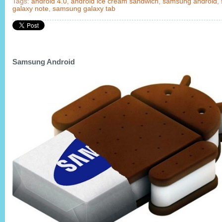
Tags:
android 4.0
,
android ice cream sandwich
,
samsung android
,
galaxy note
,
samsung galaxy tab
Samsung Android