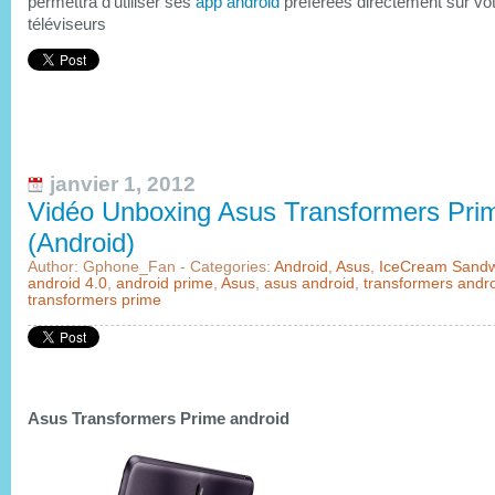
permettra d’utiliser ses
app android
préférées directement sur vo
téléviseurs
janvier 1, 2012
Vidéo Unboxing Asus Transformers Pri
(Android)
Author: Gphone_Fan - Categories:
Android
,
Asus
,
IceCream Sandw
android 4.0
,
android prime
,
Asus
,
asus android
,
transformers andr
transformers prime
Asus Transformers Prime android