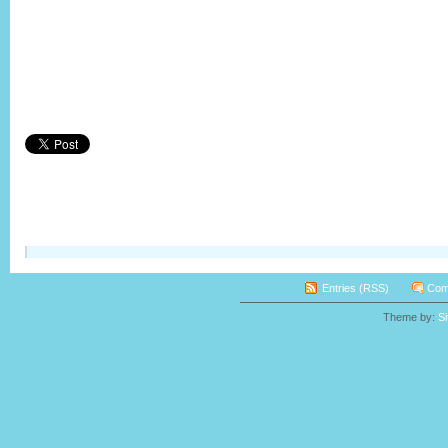
Entries (RSS)
Com
Theme by:
S